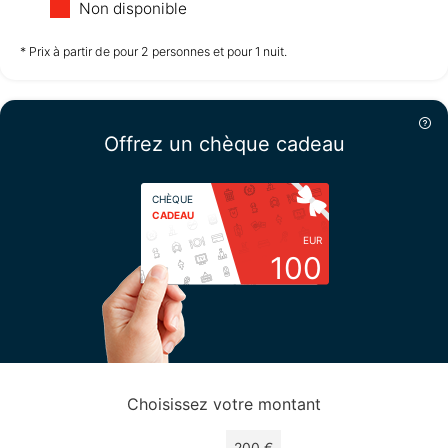
Non disponible
non disponible
non disponible
non disponible
* Prix à partir de pour 2 personnes et pour 1 nuit.
Mercredi
12/08
Offrez un chèque cadeau
non disponible
CHÈQUE
CADEAU
EUR
100
Choisissez votre montant
100 €
200 €