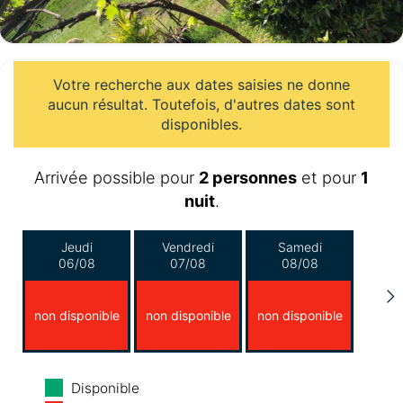
Votre recherche aux dates saisies ne donne
aucun résultat. Toutefois, d'autres dates sont
disponibles.
Arrivée possible pour
2 personnes
et pour
1
nuit
.
Jeudi
Vendredi
Samedi
06/08
07/08
08/08
non disponible
non disponible
non disponible
Dimanche
Lundi
Mardi
Disponible
09/08
10/08
11/08